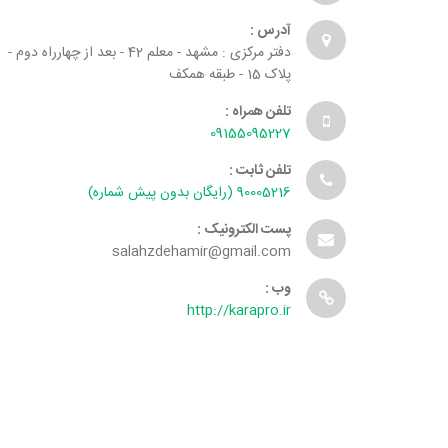
آدرس :
دفتر مرکزی : مشهد - معلم 42 - بعد از چهارراه دوم -
پلاک 15 - طبقه همکف
تلفن همراه :
09155095227
تلفن ثابت :
90005216 (رایگان بدون پیش شماره)
پست الکترونیک :
salahzdehamir@gmail.com
وب :
http://karapro.ir