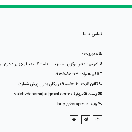
تماس با ما
مدیریت :
آدرس :
دفتر مرکزی : مشهد - معلم 42 - بعد از چهارراه دوم - پلاک 15 - طبقه همکف
تلفن همراه :
09155095227
تلفن ثابت :
90005216 (رایگان بدون پیش شماره)
پست الکترونیک :
salahzdehamir[at]gmail.com
وب :
http://karapro.ir