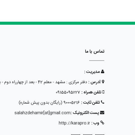
تماس با ما
مدیریت :
آدرس :
دفتر مرکزی : مشهد - معلم 42 - بعد از چهارراه دوم - پلاک 15 - طبقه همکف
تلفن همراه :
09155095227
تلفن ثابت :
90005216 (رایگان بدون پیش شماره)
پست الکترونیک :
salahzdehamir[at]gmail.com
وب :
http://karapro.ir