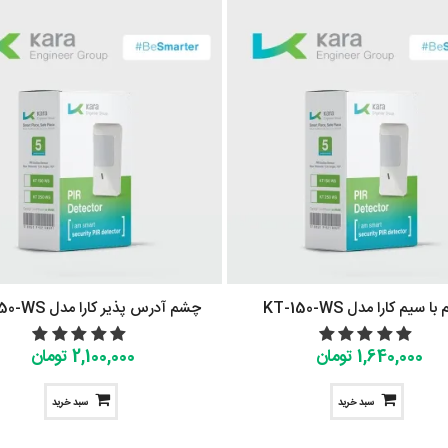
 سیم کارا مدل KT-150-WS
چشم آدرس پذیر کارا مدل KT-250-WS
1,640,000 تومان
2,100,000 تومان
سبد خرید
سبد خرید