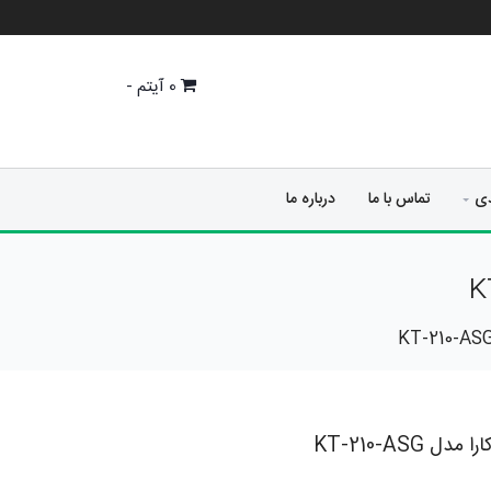
0
آیتم -
دی
تماس با ما
درباره ما
KT-210-ASG