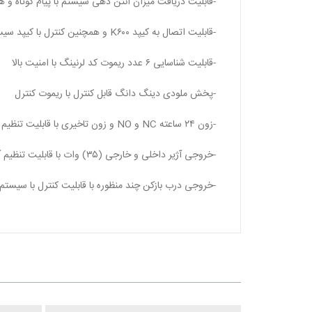
-قابلیت دریافت میزان آنتن دهی سیستم با پیام کوتاه و
-قابلیت اتصال به کیپد K۶۰۰ و همچنین کنترل با کیپد سیستم
-قابلیت شناسایی ۶ عدد ریموت کد لرنینگ با امنیت بالا
-پخش ملودی دینگ دانگ قابل کنترل با ریموت کنترل
-زون ۲۴ ساعته NC و NO و زون تاخیری با قابلیت تنظیم تایم تاخیر ۵ تا ۷۵ ثانیه از طریق اپلیکیشن
-خروجی آژیر داخلی و خارجی (۳۵) وات با قابلیت تنظیم آلارم تک آژیر
-خروجی درب بازکن چند منظوره با قابلیت کنترل با سیستم 