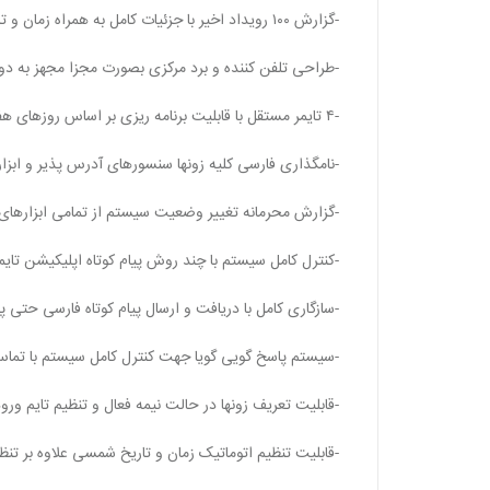
-گزارش ۱۰۰ رویداد اخیر با جزئیات کامل به همراه زمان و تاریخ شمسی
-طراحی تلفن کننده و برد مرکزی بصورت مجزا مجهز به دو 
-۴ تایمر مستقل با قابلیت برنامه ریزی بر اساس روزهای هفته برای کنترل سیستم و کنترل خروجی ها
-نامگذاری فارسی کلیه زونها سنسورهای آدرس پذیر و ابزاره
-گزارش محرمانه تغییر وضعیت سیستم از تمامی ابزارهای کن
-کنترل کامل سیستم با چند روش پیام کوتاه اپلیکیشن تایم
-سازگاری کامل با دریافت و ارسال پیام کوتاه فارسی حتی پیامهای USSD دریافت
-سیستم پاسخ گویی گویا جهت کنترل کامل سیستم با تم
-قابليت تعریف زونها در حالت نیمه فعال و تنظیم تایم و
-قابلیت تنظیم اتوماتیک زمان و تاریخ شمسی علاوه بر تن