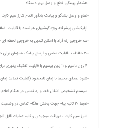
-هشدار پیامکی قطع و وصل برق دستگاه
-قطع و وصل بلندگو و پیامک یادآور اتمام شارژ سیم کارت
-اپلیکیشن پیشرفته ویژه گوشیهای هوشمند با قابلیت اضافه کردن ۲۰ سیستم مختلف جهت کنترل (id
-سه خروجی رله آزاد با امکان تبدیل به خروجی لحظه ای 
-۲۰ حافظه با قابلیت تماس و ارسال پیامک همزمان برای حافظههای GSM و تماس تلفنی برای حافظه های خط تلفن
-۴ زون باسیم و ۱۱ زون بیسیم با قابلیت تفکیک پذیری برای پارتیشن های مجزا
-شنود صدای محیط با زمان نامحدود (قابلیت تمدید زمان)
-سیستم تشخیص اشغال خط و رد تماس در هنگام اعلام خ
-ضبط ۲۰ ثانیه پیام جهت پخش هنگام تماس در وضعیت اعلام خطر
-شارژ سیم کارت ، دریافت موجودی و کلیه عملیات قابل انجا