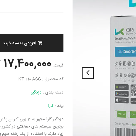
افزودن به سبد خرید
17,400,000 تومان
قیمت:
کد محصول : KT-210-ASG
دسته بندی :
دزدگیر
برند :
کارا
برترین سیستم های حفاظتی در کشور می ب