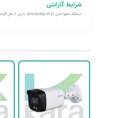
شرایط گارانتی
دستگاه داهوا مدل DHI-NVR5216-EI دارای 2 سال گارانتی معتبر صنعت امن میباشد. هم اکنون میتوانید این محصول را از فروشگاه