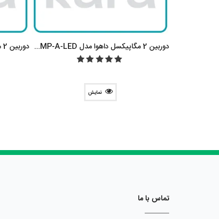
دوربين 2 مگاپيکسل داهوا DH-HAC-HFW1200CMP-A
دوربین 2 مگاپیکسل داهوا مدل DH-HAC-HFW1209TLMP-A-LED
نمایش
تماس با ما