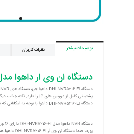
توضیحات بیشتر
نظرات کاربران
دستگاه ان وی ار داهوا مدل I-NVR5216-EI
دستگاه DHI-NVR5216-EI داهوا با توجه به امکاناتی که به شما ارائه می کند کاملا به صرفه بوده و از ارزش خرید بالایی برخوردار می باشد.