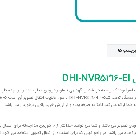
برچسب ها
DH
پشتیبانی کامل از دوربین های IP را دارد. نکته جذاب دیگر دستگاه تحت شبکه 16-EI
پورت صدا دستگاه ان وی آر DHI-NVR5216-EI داهوا هم ۱ عدد می باشد. در واقع کابلی که برای استفاده از انتقال ت