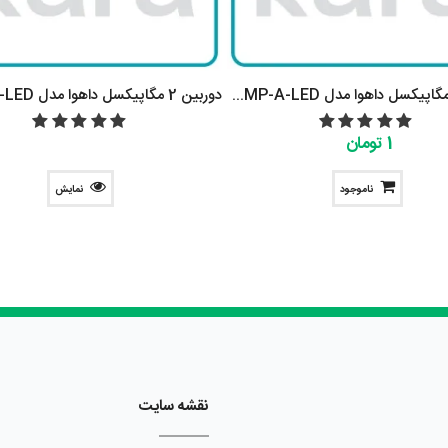
دوربين 2 مگاپيکسل داهوا مدل DH-HAC-HFW1239TLMP-A-LED
1 تومان
ناموجود
نمایش
نقشه سایت