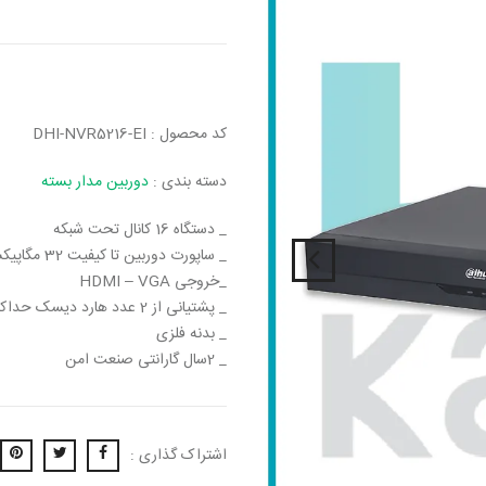
کد محصول : DHI-NVR5216-EI
دسته بندی :
دوربین مدار بسته
_ دستگاه 16 کانال تحت شبکه
_ ساپورت دوربین تا کیفیت 32 مگاپیکسل
_خروجی HDMI – VGA
_ پشتیانی از 2 عدد هارد دیسک حداکثر 16 ترابایت
_ بدنه فلزی
_ 2سال گارانتی صنعت امن
اشتراک گذاری :