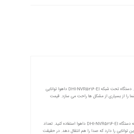
دستگاه DHI-NVR5216-EI داهوا جزو دستگاه های NVR داهوا بوده که وظیفه دریافت و نگهداری تصاویر دوربین مدار بسته را بر عهده دارد. دستگاه تحت شبکه DHI-NVR5216-EI داهوا توانایی
DHI-NVR52 داهوا، قابلیت انتقال تصویر آن است که شما را از بسیاری از مشکل ها راحت می سازد. قیمت
دستگاه NVR داهوا مدل DHI-NVR5216-EI دارای ۱۶ ورودی تصویر می باشد و شما می توانید حداکثر از ۱۶ دوربین مداربسته برای اتصال به دستگاه DHI-NVR5216-EI داهوا استفاده کنید. تعداد
صویر استفاده می شود این توانایی را دارد که صدا را هم انتقال دهد. در حقیقت