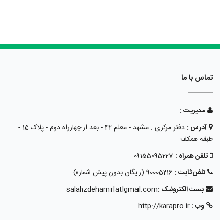
تماس با ما
مدیریت :
آدرس :
دفتر مرکزی : مشهد - معلم 42 - بعد از چهارراه دوم - پلاک 15 -
طبقه همکف
تلفن همراه :
09155095227
تلفن ثابت :
90005216 (رایگان بدون پیش شماره)
پست الکترونیک :
salahzdehamir[at]gmail.com
وب :
http://karapro.ir