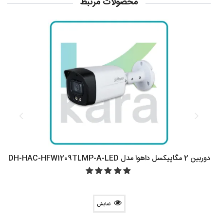
محصولات مرتبط
دوربین 2 مگاپیکسل داهوا مدل DH-HAC-HFW1209TLMP-A-LED
نمایش