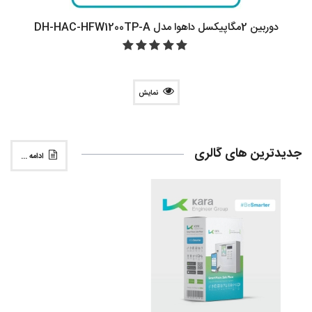
دوربین 2مگاپیکسل داهوا مدل DH-HAC-HFW1200TP-A
نمایش
جدیدترین های گالری
ادامه ...