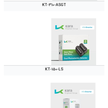
KT-310-ASGT
KT-150-LS