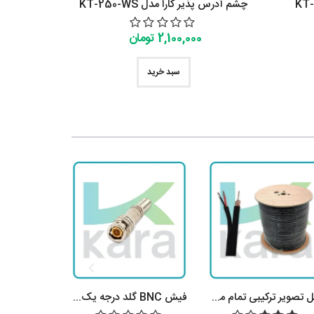
چشم آدرس پذیر کارا مدل KT-250-WS
2,100,000 تومان
سبد خرید
کابل تصویر ترکیبی تمام مس
فیش BNC گلد درجه یک پیچی
سیم 2 در 75 نایلون