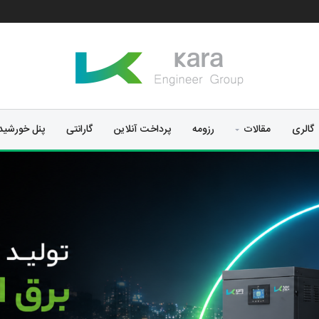
گالری
مقالات
رزومه
پرداخت آنلاین
گارانتی
پنل خورشی