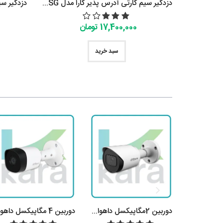
دزدگیر سیم کارتی آدرس پذیر کارا مدل KT-210-ASG
17,400,000 تومان
سبد خرید
دوربین 2 مگاپیکسل داهوا مدل DH-HAC-B2A21P
دوربین 2مگاپیکسل داهوا مدل DH-HAC-HFW1200TP-A