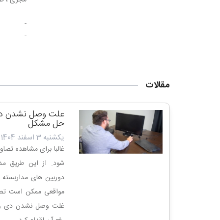
مجری ، طر
-
-
مقالات
علت وصل نشدن دی و
حل مشکل
یکشنبه 3 اسفند 1404
غالبا برای مشاهده تصاویر
شود. از این طریق مد
دوربین های مداربسته ب
مواقعی ممکن است تصوی
غلت وصل نشدن دی وی ا