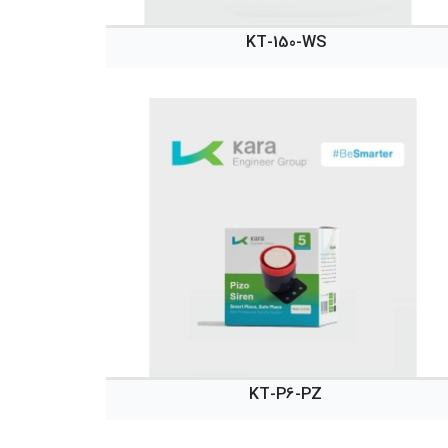
KT-150-WS
KT-P6-PZ