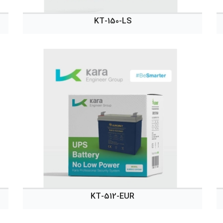
KT-150-LS
KT-512-EUR