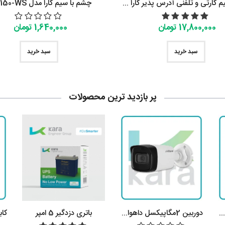
دزدگیر سیم کارتی و تلفنی آدرس پذیر کارا مدل KT-310-ASGT
چشم با سیم کارا مدل KT-150-WS
17,800,000 تومان
1,640,000 تومان
سبد خرید
سبد خرید
پر بازدید ترین محصولات
دوربین 4 مگاپیکسل داهوا مدل DH-HAC-B2A41P
دوربین 2مگاپیکسل داهوا مدل DH-HAC-HFW1200TLP
باتری دزدگیر 5 امپر