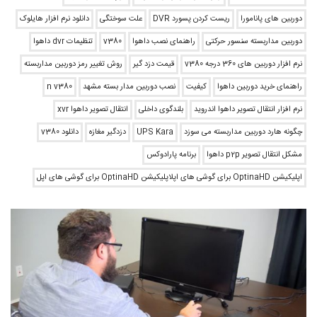
دوربین های پانامورا
ريست كردن پسورد DVR
علت سوختگی
دانلود نرم افزار هایلوک
دوربین مداربسته سنسور حرکتی
راهنمای نصب داهوا
v380
تنظیمات dvr داهوا
نرم افزار دوربین های 360 درجه v380
قیمت دزد گیر
روش تغییر رمز دوربین مداربسته
راهنمای خرید دوربین داهوا
کیفیت
نصب دوربین مدار بسته مشهد
n v380
نرم افزار انتقال تصویر داهوا اندروید
بلندگوی داخلی
انتقال تصویر داهوا xvr
چگونه هارد دوربین مداربسته می سوزد
UPS Kara
دزدگیر مغازه
دانلود v380
مشکل انتقال تصویر p2p داهوا
برنامه پارادوکس
اپلیکیشن OptinaHD برای گوشی های اپلاپلیکیشن OptinaHD برای گوشی های اپل