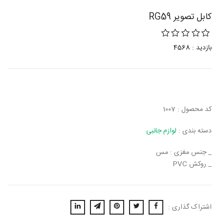
کابل تصویر RG59
بازدید : 4568
کد محصول : 1007
دسته بندی :
لوازم جانبی
_ جنس مغزی : مس
_ روکش PVC
اشتراک گذاری :