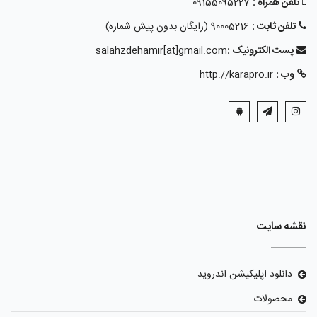
تلفن همراه :
09155095227
تلفن ثابت :
90005216 (رایگان بدون پیش شماره)
پست الکترونیک :
salahzdehamir[at]gmail.com
وب :
http://karapro.ir
نقشه سایت
دانلود اپلیکیشن اندروید
محصولات