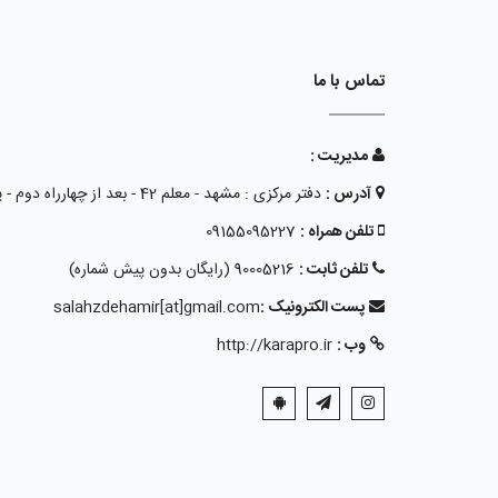
تماس با ما
مدیریت :
آدرس :
دفتر مرکزی : مشهد - معلم 42 - بعد از چهارراه دوم - پلاک 15 - طبقه همکف
تلفن همراه :
09155095227
تلفن ثابت :
90005216 (رایگان بدون پیش شماره)
پست الکترونیک :
salahzdehamir[at]gmail.com
وب :
http://karapro.ir