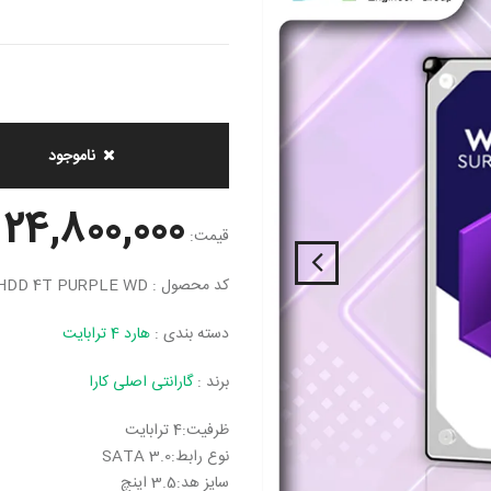
ناموجود
24,800,000 تومان
قیمت:
کد محصول : HDD 4T PURPLE WD
دسته بندی :
هارد 4 ترابایت
برند :
گارانتی اصلی کارا
ظرفیت:4 ترابایت
نوع رابط:SATA 3.0
سایز هد:3.5 اینچ