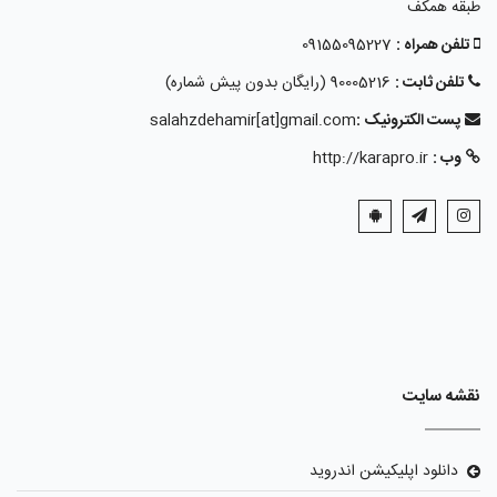
طبقه همکف
تلفن همراه :
09155095227
تلفن ثابت :
90005216 (رایگان بدون پیش شماره)
پست الکترونیک :
salahzdehamir[at]gmail.com
وب :
http://karapro.ir
نقشه سایت
دانلود اپلیکیشن اندروید