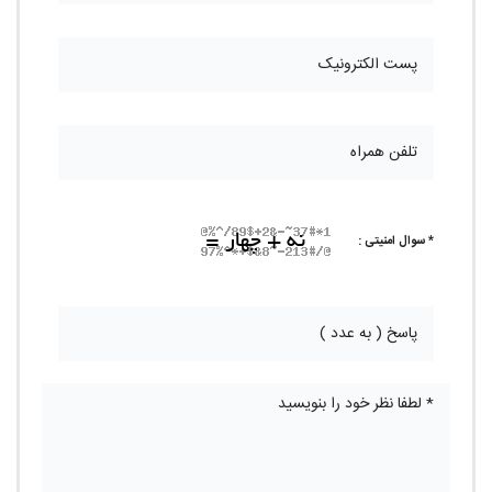
* سوال امنیتی :