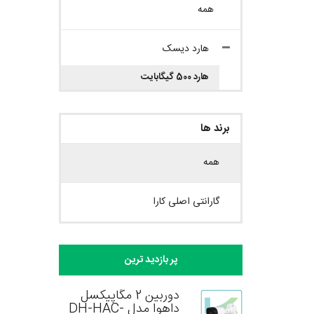
همه
هارد دیسک
هارد 500 گیگابایت
برند ها
همه
گارانتی اصلی کارا
پر بازدید ترین
دوربین 2 مگاپیکسل
داهوا مدل DH-HAC-