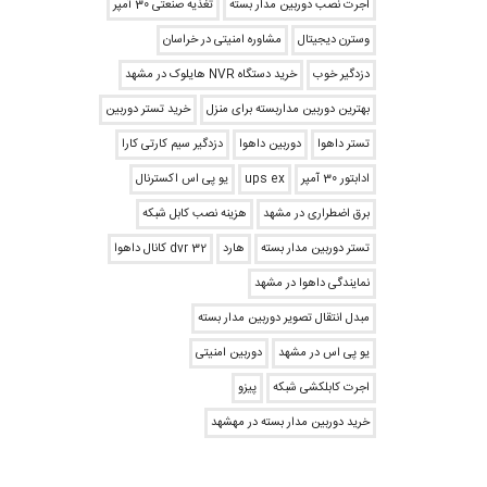
اجرت نصب دوربین مدار بسته
تغذیه صنعتی 30 آمپر
وسترن دیجیتال
مشاوره امنیتی در خراسان
دزدگیر خوب
خرید دستگاه NVR هایلوک در مشهد
بهترین دوربین مداربسته برای منزل
خرید تستر دوربین
تستر داهوا
دوربین داهوا
دزدگیر سیم کارتی کارا
ادابتور 30 آمپر
ups ex
یو پی اس اکسترنال
برق اضطراری در مشهد
هزینه نصب کابل شبکه
تستر دوربین مدار بسته
هارد
dvr 32 کانال داهوا
نمایندگی داهوا در مشهد
مبدل انتقال تصویر دوربین مدار بسته
یو پی اس در مشهد
دوربین امنیتی
اجرت کابلکشی شبکه
پیزو
خرید دوربین مدار بسته در مهشهد