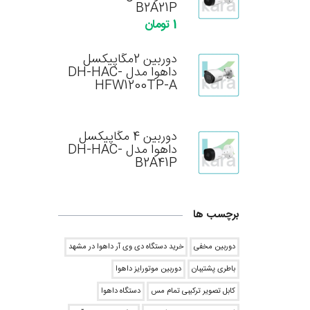
B2A21P
1 تومان
دوربین 2مگاپیکسل
داهوا مدل DH-HAC-
HFW1200TP-A
دوربین 4 مگاپیکسل
داهوا مدل DH-HAC-
B2A41P
برچسب ها
دوربین مخفی
خرید دستگاه دی وی آر داهوا در مشهد
باطری پشتیبان
دوربین موتورایز داهوا
کابل تصویر ترکیبی تمام مس
دستگاه داهوا