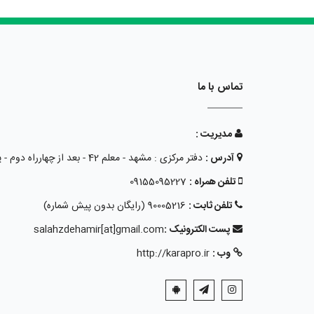
تماس با ما
مدیریت :
آدرس :
دفتر مرکزی : مشهد - معلم 42 - بعد از چهارراه دوم - پلاک 15 - طبقه همکف
تلفن همراه :
09155095227
تلفن ثابت :
90005216 (رایگان بدون پیش شماره)
پست الکترونیک :
salahzdehamir[at]gmail.com
وب :
http://karapro.ir